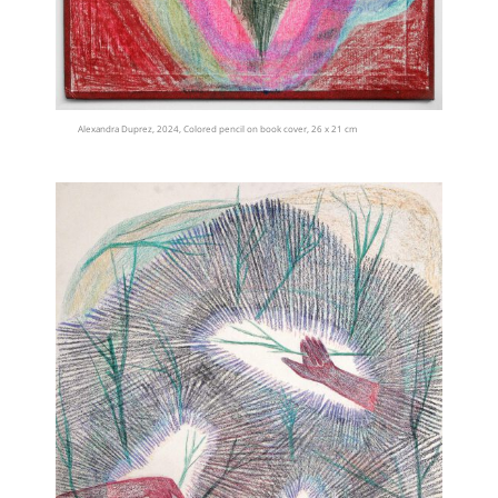
Alexandra Duprez, 2024, Colored pencil on book cover, 26 x 21 cm