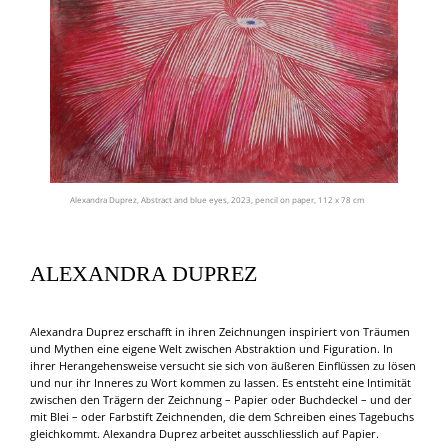
Alexandra Duprez, Abstract and blue eyes, 2023, pencil on paper, 112 x 78 cm
ALEXANDRA DUPREZ
Alexandra Duprez erschafft in ihren Zeichnungen inspiriert von Träumen
und Mythen eine eigene Welt zwischen Abstraktion und Figuration. In
ihrer Herangehensweise versucht sie sich von äußeren Einflüssen zu lösen
und nur ihr Inneres zu Wort kommen zu lassen. Es entsteht eine Intimität
zwischen den Trägern der Zeichnung – Papier oder Buchdeckel – und der
mit Blei – oder Farbstift Zeichnenden, die dem Schreiben eines Tagebuchs
gleichkommt. Alexandra Duprez arbeitet ausschliesslich auf Papier.