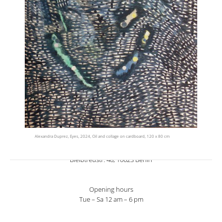
Alexandra Duprez, Eyes, 2024, Oil and collage on cardboard, 120 x 80 cm
T +49 30 20605442
post@galeriesusannealbrecht.de
Bleibtreustr. 48, 10623 Berlin
Opening hours
Tue – Sa 12 am – 6 pm