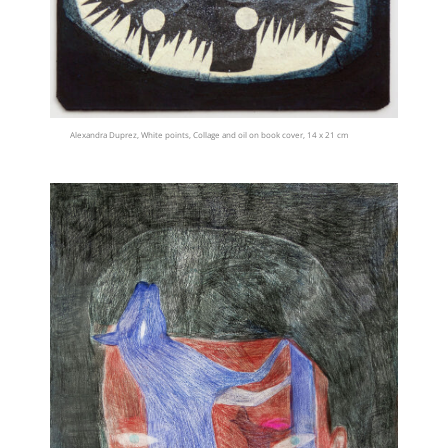
Alexandra Duprez, White points, Collage and oil on book cover, 14 x 21 cm