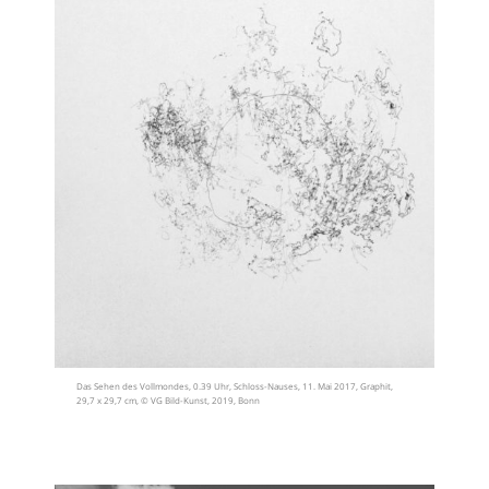
Das Sehen des Vollmondes, 0.39 Uhr, Schloss-Nauses, 11. Mai 2017, Graphit,
29,7 x 29,7 cm, © VG Bild-Kunst, 2019, Bonn