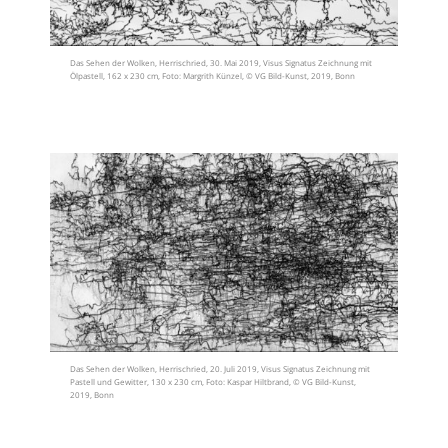
Das Sehen der Wolken, Herrischried, 30. Mai 2019, Visus Signatus Zeichnung mit
Ölpastell, 162 x 230 cm, Foto: Margrith Künzel, © VG Bild-Kunst, 2019, Bonn
Das Sehen der Wolken, Herrischried, 20. Juli 2019, Visus Signatus Zeichnung mit
Pastell und Gewitter, 130 x 230 cm, Foto: Kaspar Hiltbrand, © VG Bild-Kunst,
2019, Bonn