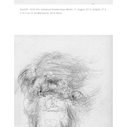
Gesicht – 8.03 Uhr, Immanuel Krankenhaus Berlin, 11. August 2013, Graphit, 21,5
x 13,7 cm, © VG Bild-Kunst, 2019, Bonn