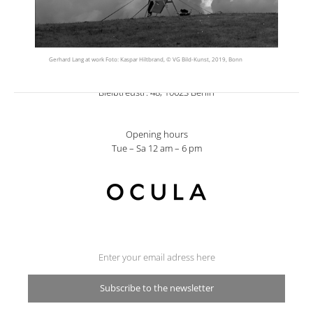
Gerhard Lang at work Foto: Kaspar Hiltbrand, © VG Bild-Kunst, 2019, Bonn
T +49 30 20605442
post@galeriesusannealbrecht.de
Bleibtreustr. 48, 10623 Berlin
Opening hours
Tue – Sa 12 am – 6 pm
Subscribe to the newsletter