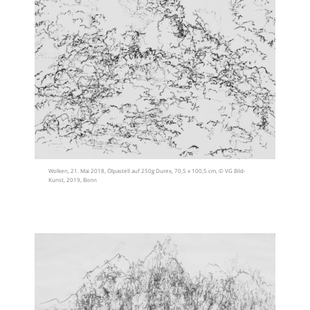
Wolken, 21. Mai 2018, Ölpastell auf 250g Durex, 70,5 x 100,5 cm, © VG Bild-
Kunst, 2019, Bonn