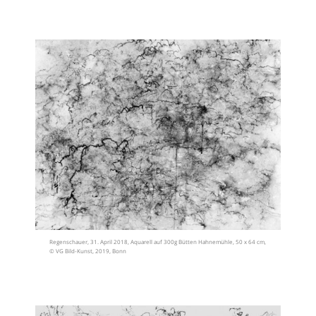
Regenschauer, 31. April 2018, Aquarell auf 300g Bütten Hahnemühle, 50 x 64 cm,
© VG Bild-Kunst, 2019, Bonn