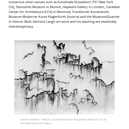
numerous other venues such as Kunsthalle Düsseldorf, PS1 New York
City, Deutsches Museum in Munich, Hayward Gallery in London, Canadian
Center for Architecture (CCA) in Montreal, Frankfurter Kunstverein,
Museum Moderner Kunst Klagenfurth (Austria) and the MuseumsQuartier
in Vienna. Both Gerhard Lang’s art work and his teaching are essentially
interdisciplinary.
Leichtes Gewitter – heiß,25. Juli 2018,Pastell auf 300g Arches satiné,56 x 76 cm,
© VG Bild-Kunst, 2019, Bonn