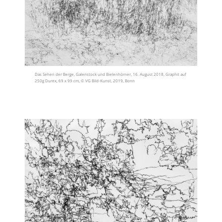
Das Sehen der Berge, Galenstock und Bielenhörner, 16. August 2018, Graphit auf
250g Durex, 69 x 99 cm, © VG Bild-Kunst, 2019, Bonn