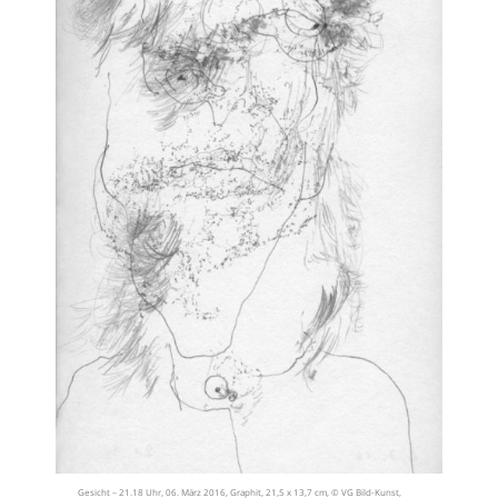
Gesicht – 21.18 Uhr, 06. März 2016, Graphit, 21,5 x 13,7 cm, © VG Bild-Kunst,