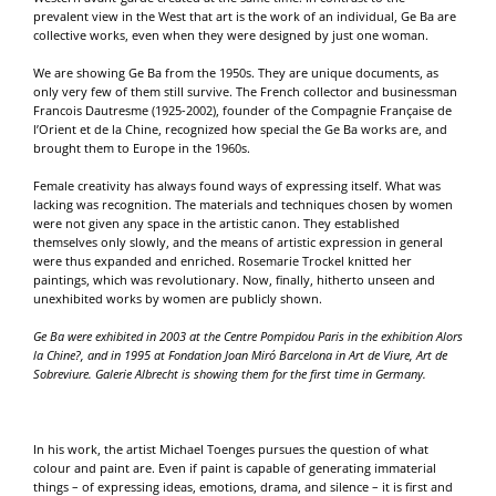
prevalent view in the West that art is the work of an individual, Ge Ba are
collective works, even when they were designed by just one woman.
We are showing Ge Ba from the 1950s. They are unique documents, as
only very few of them still survive. The French collector and businessman
Francois Dautresme (1925-2002), founder of the Compagnie Française de
l’Orient et de la Chine, recognized how special the Ge Ba works are, and
brought them to Europe in the 1960s.
Female creativity has always found ways of expressing itself. What was
lacking was recognition. The materials and techniques chosen by women
were not given any space in the artistic canon. They established
themselves only slowly, and the means of artistic expression in general
were thus expanded and enriched. Rosemarie Trockel knitted her
paintings, which was revolutionary. Now, finally, hitherto unseen and
unexhibited works by women are publicly shown.
Ge Ba were exhibited in 2003 at the Centre Pompidou Paris in the exhibition Alors
la Chine?, and in 1995 at Fondation Joan Miró Barcelona in Art de Viure, Art de
Sobreviure. Galerie Albrecht is showing them for the first time in Germany.
In his work, the artist Michael Toenges pursues the question of what
colour and paint are. Even if paint is capable of generating immaterial
things – of expressing ideas, emotions, drama, and silence – it is first and