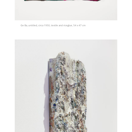
Ge Ba, untitled, circa 1950, textile and riceglue, 54 x 47 cm