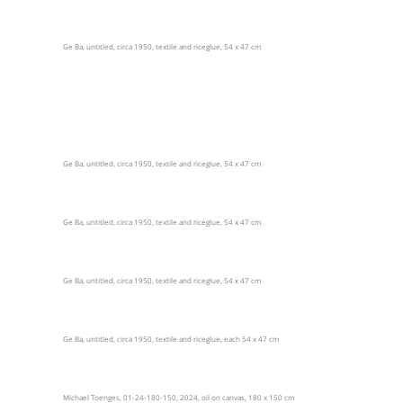
Ge Ba, untitled, circa 1950, textile and riceglue, 54 x 47 cm
Ge Ba, untitled, circa 1950, textile and riceglue, 54 x 47 cm
Ge Ba, untitled, circa 1950, textile and riceglue, 54 x 47 cm
Ge Ba, untitled, circa 1950, textile and riceglue, 54 x 47 cm
Ge Ba, untitled, circa 1950, textile and riceglue, each 54 x 47 cm
Michael Toenges, 01-24-180-150, 2024, oil on canvas, 180 x 150 cm