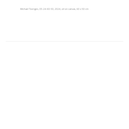
Michael Toenges, 05-24-60-50, 2024, oil on canvas, 60 x 50 cm