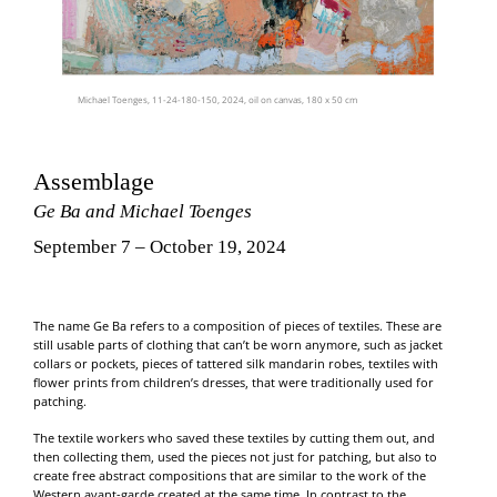
Michael Toenges, 11-24-180-150, 2024, oil on canvas, 180 x 50 cm
Assemblage
Ge Ba and Michael Toenges
September 7
–
October 19, 2024
The name Ge Ba refers to a composition of pieces of textiles. These are
still usable parts of clothing that can’t be worn anymore, such as jacket
collars or pockets, pieces of tattered silk mandarin robes, textiles with
flower prints from children’s dresses, that were traditionally used for
patching.
The textile workers who saved these textiles by cutting them out, and
then collecting them, used the pieces not just for patching, but also to
create free abstract compositions that are similar to the work of the
Western avant-garde created at the same time. In contrast to the