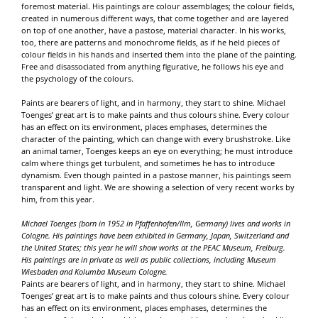
foremost material. His paintings are colour assemblages; the colour fields,
created in numerous different ways, that come together and are layered
on top of one another, have a pastose, material character. In his works,
too, there are patterns and monochrome fields, as if he held pieces of
colour fields in his hands and inserted them into the plane of the painting.
Free and disassociated from anything figurative, he follows his eye and
the psychology of the colours.
Paints are bearers of light, and in harmony, they start to shine. Michael
Toenges’ great art is to make paints and thus colours shine. Every colour
has an effect on its environment, places emphases, determines the
character of the painting, which can change with every brushstroke. Like
an animal tamer, Toenges keeps an eye on everything; he must introduce
calm where things get turbulent, and sometimes he has to introduce
dynamism. Even though painted in a pastose manner, his paintings seem
transparent and light. We are showing a selection of very recent works by
him, from this year.
Michael Toenges (born in 1952 in Pfaffenhofen/Ilm, Germany) lives and works in
Cologne. His paintings have been exhibited in Germany, Japan, Switzerland and
the United States; this year he will show works at the PEAC Museum, Freiburg.
His paintings are in private as well as public collections, including Museum
Wiesbaden and Kolumba Museum Cologne.
Paints are bearers of light, and in harmony, they start to shine. Michael
Toenges’ great art is to make paints and thus colours shine. Every colour
has an effect on its environment, places emphases, determines the