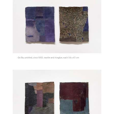
Ge Ba, untitled, circa 1950, textile and riceglue, each 54 x 47 cm