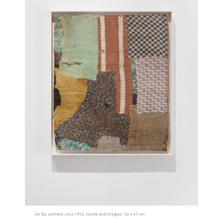
Ge Ba, untitled, circa 1950, textile and riceglue, 54 x 47 cm