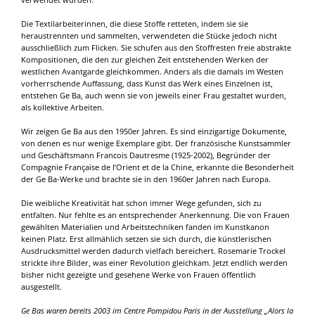
Die Textilarbeiterinnen, die diese Stoffe retteten, indem sie sie
heraustrennten und sammelten, verwendeten die Stücke jedoch nicht
ausschließlich zum Flicken. Sie schufen aus den Stoffresten freie abstrakte
Kompositionen, die den zur gleichen Zeit entstehenden Werken der
westlichen Avantgarde gleichkommen. Anders als die damals im Westen
vorherrschende Auffassung, dass Kunst das Werk eines Einzelnen ist,
entstehen Ge Ba, auch wenn sie von jeweils einer Frau gestaltet wurden,
als kollektive Arbeiten.
Wir zeigen Ge Ba aus den 1950er Jahren. Es sind einzigartige Dokumente,
von denen es nur wenige Exemplare gibt. Der französische Kunstsammler
und Geschäftsmann Francois Dautresme (1925-2002), Begründer der
Compagnie Française de l’Orient et de la Chine, erkannte die Besonderheit
der Ge Ba-Werke und brachte sie in den 1960er Jahren nach Europa.
Die weibliche Kreativität hat schon immer Wege gefunden, sich zu
entfalten. Nur fehlte es an entsprechender Anerkennung. Die von Frauen
gewählten Materialien und Arbeitstechniken fanden im Kunstkanon
keinen Platz. Erst allmählich setzen sie sich durch, die künstlerischen
Ausdrucksmittel werden dadurch vielfach bereichert. Rosemarie Trockel
strickte ihre Bilder, was einer Revolution gleichkam. Jetzt endlich werden
bisher nicht gezeigte und gesehene Werke von Frauen öffentlich
ausgestellt.
Ge Bas waren bereits 2003 im Centre Pompidou Paris in der Ausstellung „Alors la