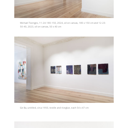
Michael Toenges, 11-24-180-150, 2024, oil on canvas, 180 x 150 cm and 12-23-
50-40, 2023, oil on canvas, 50 x 40 cm
Ge Ba, untitled, circa 1950, textile and riceglue, each 54 x 47 cm