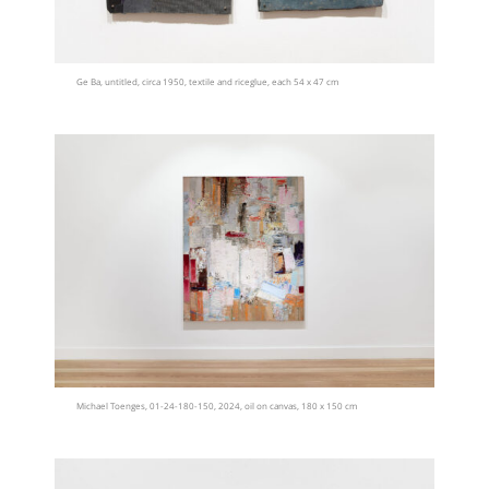
Ge Ba, untitled, circa 1950, textile and riceglue, each 54 x 47 cm
Michael Toenges, 01-24-180-150, 2024, oil on canvas, 180 x 150 cm