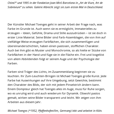
Chine?“ und 1995 in der Fondation Joan Miró Barcelona in „Art de Viure, Art de
Sobreviure“ zu sehen. Galerie Albrecht zeigt sie zum ersten Mal in Deutschland.
Der Künstler Michael Toenges geht in seiner Arbeit der Frage nach, was
Farbe im Grunde ist. Auch wenn sie es ermöglicht, Immaterielles zu
erzeugen – Ideen, Gefühle, Drama und Stille auszudrücken – ist sie doch in
erster Linie Material. Seine Bilder sind Farb-Assemblagen, die von ihm auf
vielfältige Weise erzeugten Farbflächen, die sich zusammenfügen und
übereinanderschichten, haben einen pastosen, stofflichen Charakter.
Auch bei ihm gibt es Muster und Monochromie, so als hielte er Stücke von
Farbflächen in der Hand und füge sie in die Fläche ein. Frei und losgelöst
von allem Abbildenden folgt er seinem Auge und der Psychologie der
Farben.
Farben sind Träger des Lichts, im Zusammenklang beginnen sie zu
leuchten. Ihr Zum-Leuchten-Bringen ist Michael Toenges große Kunst. Jede
Farbe hat Auswirkungen auf ihre Umgebung, setzt Gewichte, bestimmt
den Charakter des Bilds, der sich mit jedem Pinselstrich ändern kann.
Einem Dompteur gleich hat Toenges alles im Auge, muss für Ruhe sorgen,
wo es unruhig wird und auch wiederum für Dynamik. Obwohl pastos
gemalt, wirken seine Bilder transparent und leicht. Wir zeigen von ihm
Arbeiten aus diesem Jahr.
Michael Toenges (*1952, Pfaffenhofen/Ilm, Germany) lebt und arbeitet in Köln.