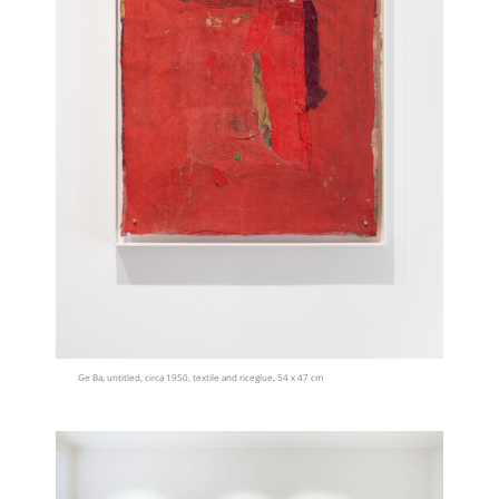
Ge Ba, untitled, circa 1950, textile and riceglue, 54 x 47 cm