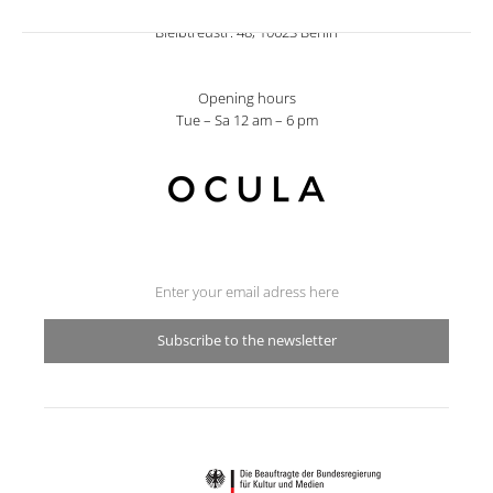
post@galeriesusannealbrecht.de
Bleibtreustr. 48, 10623 Berlin
Opening hours
Tue – Sa 12 am – 6 pm
Subscribe to the newsletter