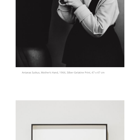
Antanas Sutkus, Mother’s Hand, 1966, Silber Gelatine Print, 47 x 47 cm