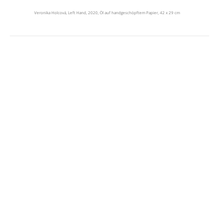
Veronika Holcová, Left Hand, 2020, Öl auf handgeschöpftem Papier, 42 x 29 cm