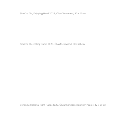
Sim Cha Chi, Dripping Hand 2023, Öl auf Leinwand, 30 x 40 cm
Sim Cha Chi, Calling Hand, 2023, Öl auf Leinwand, 30 x 40 cm
Veronika Holcová, Right Hand, 2020, Öl auf handgeschöpftem Papier, 42 x 29 cm