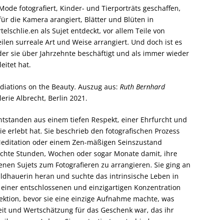
de fotografiert, Kinder- und Tierporträts geschaffen,
r die Kamera arangiert, Blätter und Blüten in
lschlie.en als Sujet entdeckt, vor allem Teile von
len surreale Art und Weise arrangiert. Und doch ist es
 der sie über Jahrzehnte beschäftigt und als immer wieder
itet hat.
diations on the Beauty. Auszug aus:
Ruth Bernhard
erie Albrecht, Berlin 2021.
entstanden aus einem tiefen Respekt, einer Ehrfurcht und
ie erlebt hat. Sie beschrieb den fotografischen Prozess
 Meditation oder einem Zen-mäßigen Seinszustand
achte Stunden, Wochen oder sogar Monate damit, ihre
en Sujets zum Fotografieren zu arrangieren. Sie ging an
ildhauerin heran und suchte das intrinsische Leben in
t einer entschlossenen und einzigartigen Konzentration
ektion, bevor sie eine einzige Aufnahme machte, was
eit und Wertschätzung für das Geschenk war, das ihr