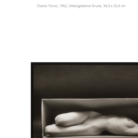
Classic Torso, 1952, Silbergelatine-Druck, 34,3 x 25,4 cm