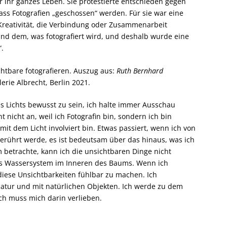
r ihr ganzes Leben. Sie protestierte entschieden gegen
ass Fotografien „geschossen“ werden. Für sie war eine
 Kreativität, die Verbindung oder Zusammenarbeit
und dem, was fotografiert wird, und deshalb wurde eine
.
htbare fotografieren. Auszug aus:
Ruth Bernhard
erie Albrecht, Berlin 2021.
s Lichts bewusst zu sein, ich halte immer Ausschau
t nicht an, weil ich Fotografin bin, sondern ich bin
t mit dem Licht involviert bin. Etwas passiert, wenn ich von
berührt werde, es ist bedeutsam über das hinaus, was ich
betrachte, kann ich die unsichtbaren Dinge nicht
as Wassersystem im Inneren des Baums. Wenn ich
 diese Unsichtbarkeiten fühlbar zu machen. Ich
 Natur und mit natürlichen Objekten. Ich werde zu dem
 Ich muss mich darin verlieben.