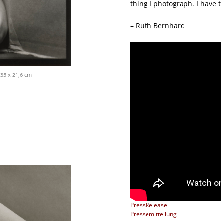
thing I photograph. I have to
– Ruth Bernhard
 35 x 21,6 cm
PressRelease
Pressemitteilung