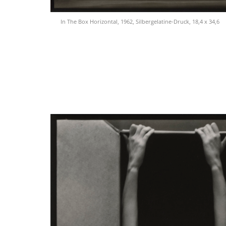
In The Box Horizontal, 1962, Silbergelatine-Druck, 18,4 x 34,6