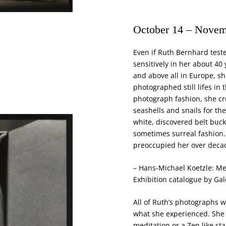
October 14
–
Novem
Even if Ruth Bernhard test
sensitively in her about 40
and above all in Europe, sh
photographed still lifes in
photograph fashion, she cr
seashells and snails for t
white, discovered belt buck
sometimes surreal fashion. 
preoccupied her over decad
– Hans-Michael Koetzle: Me
Exhibition catalogue by Gal
All of Ruth’s photographs w
what she experienced. She 
meditation or a Zen like st