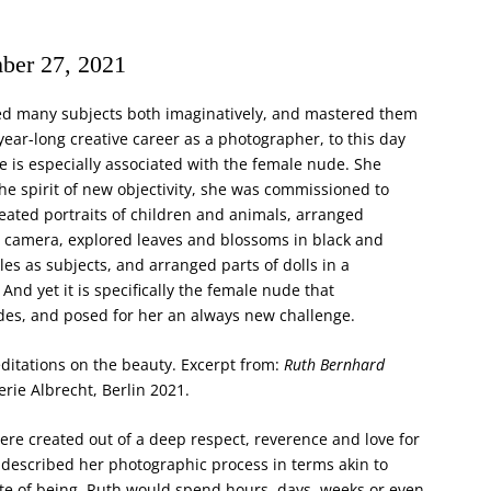
ber 27, 2021
ed many subjects both imaginatively, and mastered them
 year-long creative career as a photographer, to this day
e is especially associated with the female nude. She
 the spirit of new objectivity, she was commissioned to
eated portraits of children and animals, arranged
he camera, explored leaves and blossoms in black and
les as subjects, and arranged parts of dolls in a
And yet it is specifically the female nude that
es, and posed for her an always new challenge.
ditations on the beauty. Excerpt from:
Ruth Bernhard
erie Albrecht, Berlin 2021.
ere created out of a deep respect, reverence and love for
described her photographic process in terms akin to
ate of being. Ruth would spend hours, days, weeks or even